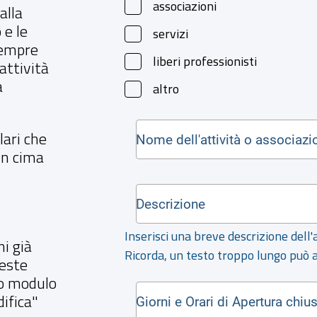
associazioni
alla
 e le
servizi
sempre
liberi professionisti
attività
a
altro
lari che
in cima
Inserisci una breve descrizione dell'at
i già
Ricorda, un testo troppo lungo può a
ieste
o modulo
difica"