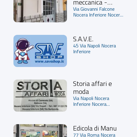
meccanica -
Domenico De
Via Giovanni Falcone
Nocera Inferiore Nocera
Prisco
inferiore
S.A.V.E.
45 Via Napoli Nocera
Inferiore
Storia affari e
moda
Via Napoli Nocera
Inferiore Nocera
inferiore
Edicola di Manu
77 Via Roma Nocera