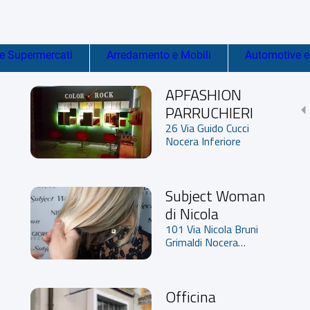
 e Supermercati
Arredamento e Mobili
Automotive e 
APFASHION
PARRUCHIERI
26 Via Guido Cucci
Nocera Inferiore
Subject Woman
di Nicola
101 Via Nicola Bruni
Grimaldi Nocera
Inferiore
Officina