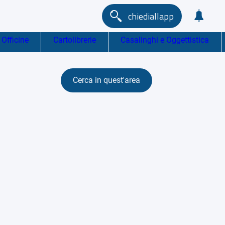
chiediallapp
Officine
Cartolibrerie
Casalinghi e Oggettistica
Cerca in quest'area