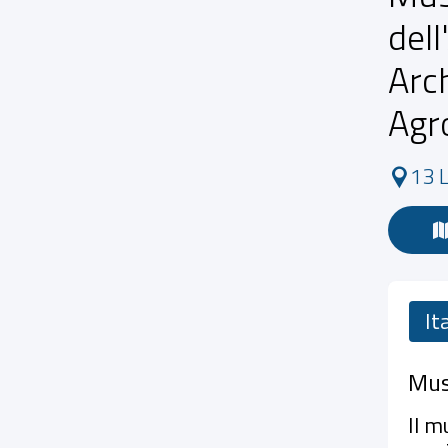
dell
Arc
Agr
13 L
It
Mus
Il m