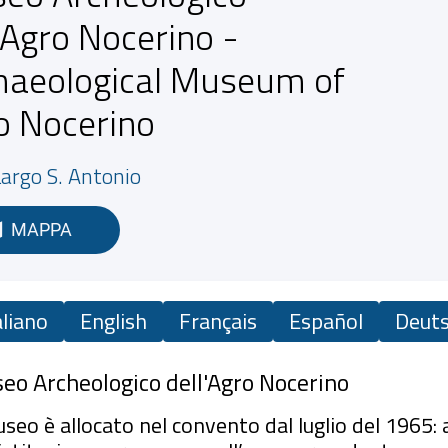
'Agro Nocerino -
haeological Museum of
o Nocerino
argo S. Antonio
MAPPA
aliano
English
Français
Español
Deut
eo Archeologico dell'Agro Nocerino
useo è allocato nel convento dal luglio del 1965: a