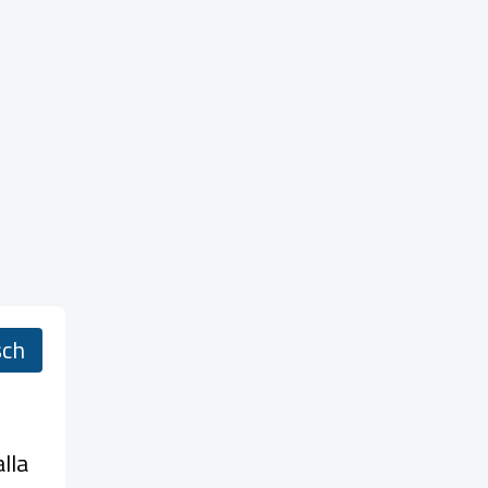
sch
lla