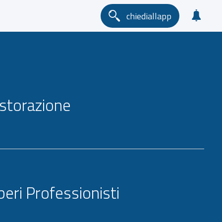
chiediallapp
istorazione
beri Professionisti